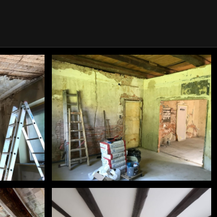
#holzboden
n
#spachteln #streichen #lasieren
l
#holzbalkendecke #landhausstil
zbalken
#worpswede #lichtdesign #holzbalken
vorher-nachher3