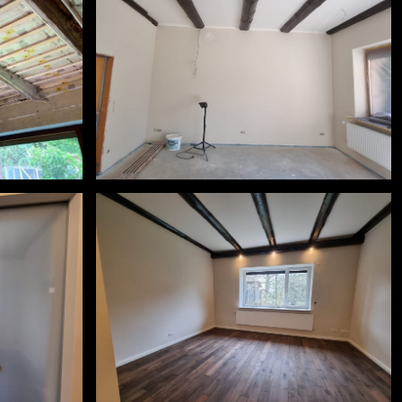
#holzboden
n
#spachteln #streichen #lasieren
l
#holzbalkendecke #landhausstil
zbalken
#worpswede #lichtdesign #holzbalken
vorher-nachher6