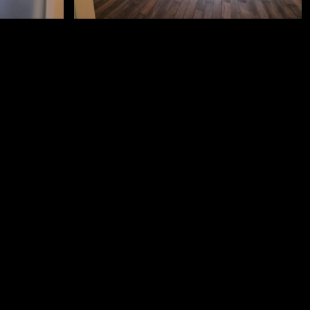
#holzboden
n
#spachteln #streichen #lasieren
l
#holzbalkendecke #landhausstil
zbalken
#worpswede #lichtdesign #holzbalken
vorher-nachher9
Impressum
AGB
Datenschutz
Kontakt