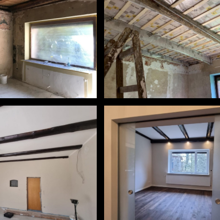
#holzboden
eichen #lasieren
#spachteln #streichen #lasiere
e #landhausstil
#holzbalkendecke #landhaussti
chtdesign #holzbalken
#worpswede #lichtdesign #hol
4
vorher-nachher5