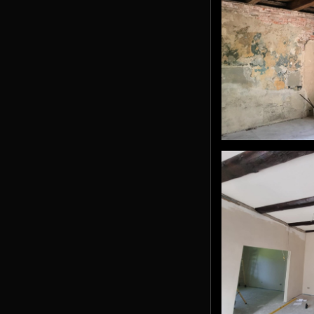
#holzboden
#spachteln #str
#holzbalkendeck
#worpswede #li
vorher-nachher