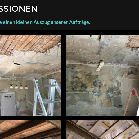
SSIONEN
e einen kleinen Auszug unserer Aufträge.
#holzboden
eichen #lasieren
#spachteln #streichen #lasiere
e #landhausstil
#holzbalkendecke #landhaussti
chtdesign #holzbalken
#worpswede #lichtdesign #hol
1
vorher-nachher2