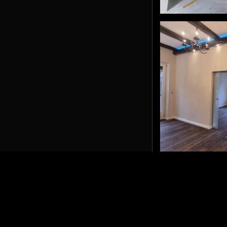
#holzboden
#spachteln #str
#holzbalkendeck
#worpswede #li
vorher-nachher
#holzboden
#spachteln #str
#holzbalkendeck
#worpswede #li
vorher-nachher
© Copyright 2019 - m