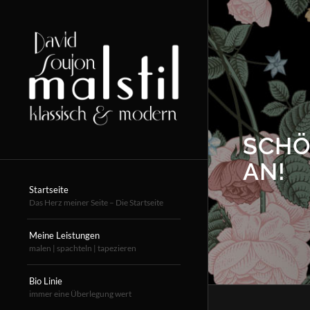
SCHÖ
AN!
Startseite
Das Herz meiner Seite – Die Startseite
Meine Leistungen
malen | spachteln | tapezieren
Bio Linie
immer eine Überlegung wert