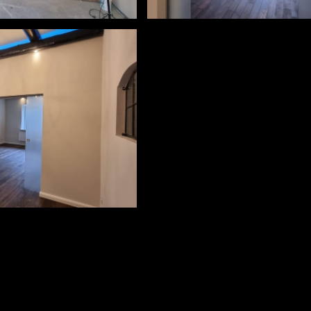
#holzboden
eichen #lasieren
#spachteln #streichen #lasiere
e #landhausstil
#holzbalkendecke #landhaussti
chtdesign #holzbalken
#worpswede #lichtdesign #hol
7
vorher-nachher8
eichen #lasieren
e #landhausstil
MEHR LADEN
chtdesign #holzbalken
10
alstil |
Umsetzung: Kreative Fische