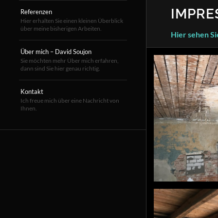
IMPRE
Referenzen
Hier erhalten Sie einen kleinen Überblick
über meine bisherigen Arbeiten.
Hier sehen Si
Über mich – David Soujon
Sie möchten mehr Über mich erfahren,
dann sind Sie hier genau richtig.
Kontakt
Ich freue mich über eine Nachricht von
Ihnen.
#holzboden
#spachteln #str
#holzbalkendeck
#worpswede #li
vorher-nachher